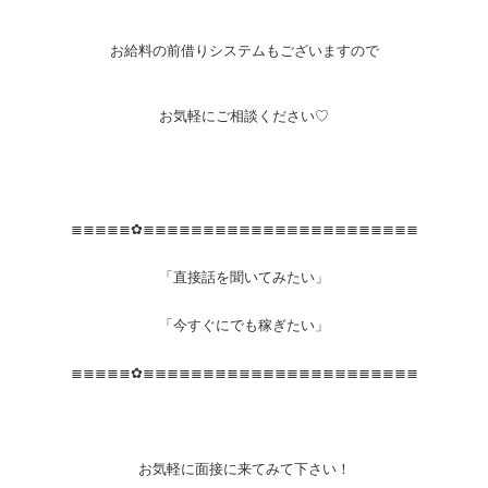
お給料の前借りシステムもございますので
お気軽にご相談ください♡
≣≣≣≣≣✿≣≣≣≣≣≣≣≣≣≣≣≣≣≣≣≣≣≣≣≣≣≣≣
「直接話を聞いてみたい」
「今すぐにでも稼ぎたい」
≣≣≣≣≣✿≣≣≣≣≣≣≣≣≣≣≣≣≣≣≣≣≣≣≣≣≣≣≣
お気軽に面接に来てみて下さい！